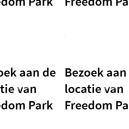
edom Park
Freedom Pa
oek aan de
Bezoek aan
tie van
locatie van
Begin nu
Begin nu
edom Park
Freedom Pa