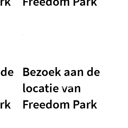
rk
Freedom Park
 de
Bezoek aan de
locatie van
Begin nu
rk
Freedom Park