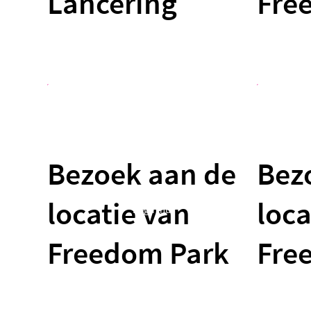
Lancering
Fre
Bezoek aan de
Bez
locatie van
loca
Begin nu
Freedom Park
Fre