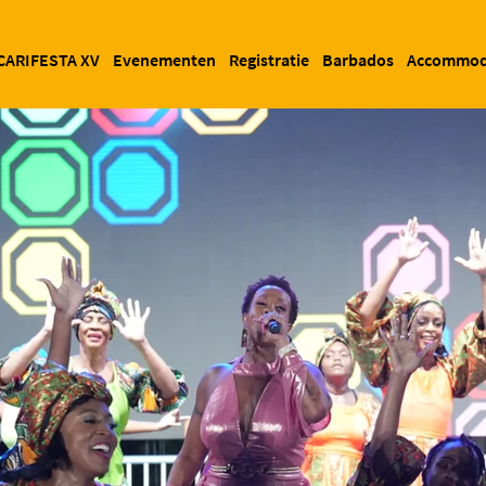
CARIFESTA XV
Evenementen
Registratie
Barbados
Accommod