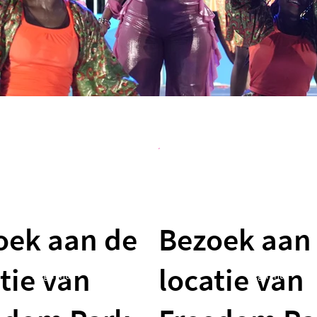
oek aan de
Bezoek aan
tie van
locatie van
Begin nu
Begin nu