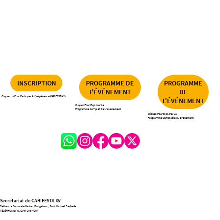
INSCRIPTION
PROGRAMME DE
PROGRAMME
L'ÉVÉNEMENT
DE
Cliquez Ici Pour Participer À L'expérience CARIFESTA XV
L'ÉVÉNEMENT
Cliquez Pour Explorer Le
Programme Complet De L'événement
Cliquez Pour Explorer Le
Programme Complet De L'événement
Secrétariat de CARIFESTA XV
Belleville Corporate Center, Bridgetown, Saint Michael Barbade
TÉLÉPHONE :
+1 (246) 243-4204