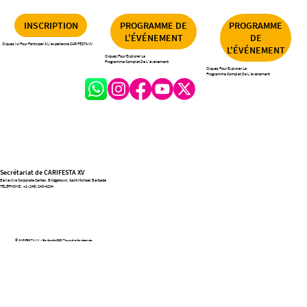
INSCRIPTION
PROGRAMME DE
PROGRAMME
L'ÉVÉNEMENT
DE
Cliquez Ici Pour Participer À L'expérience CARIFESTA XV
L'ÉVÉNEMENT
Cliquez Pour Explorer Le
Programme Complet De L'événement
Cliquez Pour Explorer Le
Programme Complet De L'événement
Load More
Secrétariat de CARIFESTA XV
Belleville Corporate Center, Bridgetown, Saint Michael Barbade
TÉLÉPHONE :
+1 (246) 243-4204
© CARIFESTA XV - Barbade 2025. Tous droits réservés.